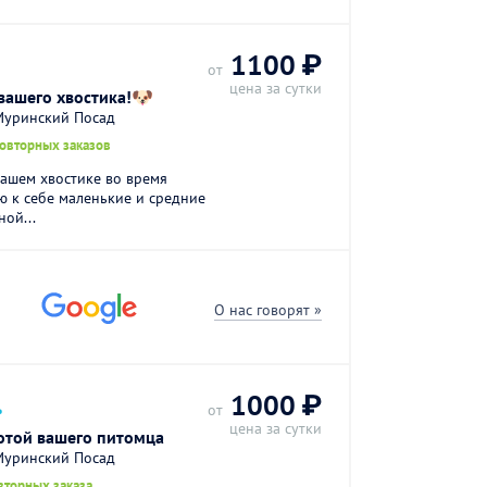
1100 ₽
от
цена за сутки
вашего хвостика!🐶
Муринский Посад
повторных заказов
вашем хвостике во время
ю к себе маленькие и средние
ой...
О нас говорят »
.
1000 ₽
от
цена за сутки
отой вашего питомца
Муринский Посад
вторных заказа