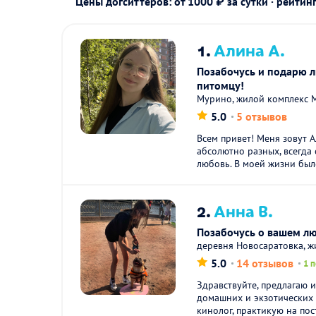
Цены догситтеров: от 1000 ₽ за сутки · рейтин
1.
Алина А.
Позабочусь и подарю 
питомцу!
Мурино, жилой комплекс 
5.0
5 отзывов
Всем привет! Меня зовут 
абсолютно разных, всегда
любовь. В моей жизни было
2.
Анна В.
Позабочусь о вашем л
деревня Новосаратовка, ж
5.0
14 отзывов
1 
Здравствуйте, предлагаю 
домашних и экзотических 
кинолог, практикую на пос