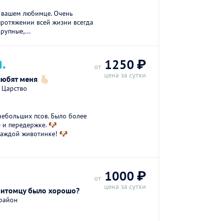
о вашем любимце. Очень
протяжении всей жизни всегда
рупные,...
П.
1250 ₽
от
цена за сутки
юбят меня 🫰🏻
 Царство
небольших псов. Было более
е и передержке. 🐶
каждой животинке! 🐶
1000 ₽
от
цена за сутки
питомцу было хорошо?
 район