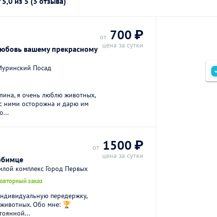
г
5,0
из 5 (3 отзыва)
700 ₽
от
цена за сутки
любовь вашему прекрасному
Муринский Посад
Алина, я очень люблю животных,
 с ними осторожна и дарю им
...
1500 ₽
от
цена за сутки
юбимце
илой комплекс Город Первых
повторный заказ
индивидуальную передержку,
животных. Обо мне: 🏆
тоянной...