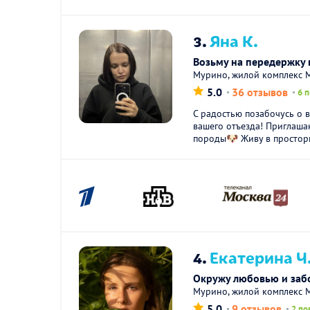
3.
Яна К.
Возьму на передержку 
Мурино, жилой комплекс 
5.0
36 отзывов
6 
С радостью позабочусь о 
вашего отъезда! Приглаша
породы🐶 Живу в просторн
4.
Екатерина Ч
Окружу любовью и заб
Мурино, жилой комплекс 
5.0
9 отзывов
2 по