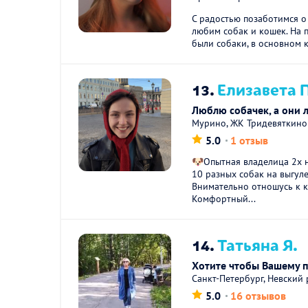
С радостью позаботимся 
любим собак и кошек. На 
были собаки, в основном к
13.
Елизавета 
Люблю собачек, а они л
Мурино, ЖК Тридевяткино
5.0
1 отзыв
🐶Опытная владелица 2х 
10 разных собак на выгул
Внимательно отношусь к 
Комфортный...
14.
Татьяна Я.
Хотите чтобы Вашему 
Санкт-Петербург, Невский
5.0
16 отзывов