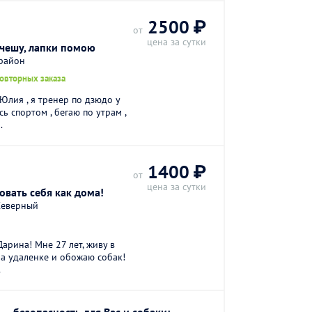
2500 ₽
от
цена за сутки
счешу, лапки помою
 район
повторных заказа
Юлия , я тренер по дзюдо у
ь спортом , бегаю по утрам ,
.
1400 ₽
от
цена за сутки
овать себя как дома!
Северный
Дарина! Мне 27 лет, живу в
на удаленке и обожаю собак!
.