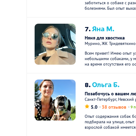
заботиться о собаке с ра
болезнями. Был опыт выха
7.
Яна М.
Няня для хвостика
Мурино, ЖК Тридевяткино
Всем привет! Имею опыт 
небольшими собаками, у м
на время отсутствия его ос
8.
Ольга Б.
Позабочусь о вашем л
Санкт-Петербург, Невский
5.0
38 отзывов
9 
Опыт содержания собак бо
подбирала на улице, опыт
взрослой собакой имеется.