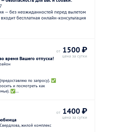
— безопасность для Вас и собаки:
7
ия — без неожиданностей перед вылетом
 входит бесплатная онлайн-консультация
1500 ₽
от
цена за сутки
о время Вашего отпуска!
 район
редоставляю по запросу). ✅
росить и посмотреть как
мье). ✅...
1400 ₽
от
цена за сутки
любимца
Свердлова, жилой комплекс