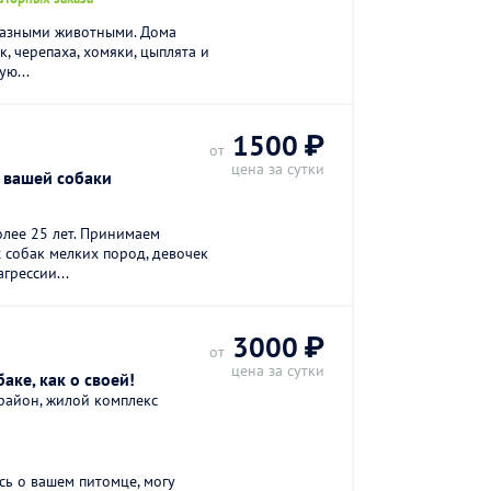
 разными животными. Дома
к, черепаха, хомяки, цыплята и
ю...
1500 ₽
от
цена за сутки
 вашей собаки
лее 25 лет. Принимаем
 собак мелких пород, девочек
грессии...
3000 ₽
от
цена за сутки
аке, как о своей!
 район, жилой комплекс
сь о вашем питомце, могу