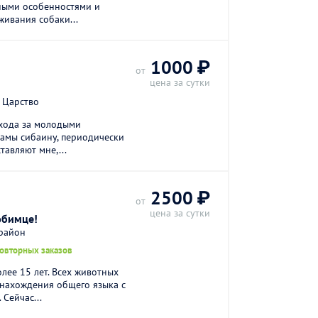
зными особенностями и
живания собаки...
1000 ₽
от
цена за сутки
 Царство
ухода за молодыми
амы сибаину, периодически
тавляют мне,...
2500 ₽
от
цена за сутки
юбимце!
 район
повторных заказов
лее 15 лет. Всех животных
 нахождения общего языка с
 Сейчас...