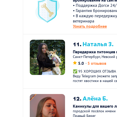
Бронирование на сайте 
• Поддержка Догси 24/
• Гарантия бронирован
• В каждую передержку
ветеринара
Узнать подробнее
11.
Наталья З.
Передержка питомцев в
Санкт-Петербург, Невский
5.0
5 отзывов
✅ 95 ХОРОШИХ ОТЗЫВА (п
Веду Telegram (можете зап
гостят хвостики в нашей се
12.
Алёна Б.
Каникулы для вашего 
городской посёлок имени 
Правый Берег