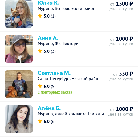
Юлия К.
1500 ₽
от
Мурино, Всеволожский район
цена за сутки
5.0
(1)
Анна А.
1000 ₽
от
Мурино, ЖК Виктория
цена за сутки
5.0
(3)
Светлана М.
550 ₽
от
Санкт-Петербург, Невский район
цена за сутки
5.0
(9)
2 повторных заказа
Алёна Б.
1000 ₽
от
Мурино, жилой комплекс Три кита
цена за сутки
5.0
(6)