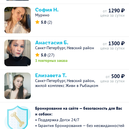
София Н.
1290 ₽
от
Мурино
цена за сутки
5.0
(2)
Анастасия Б.
1300 ₽
от
Санкт-Петербург, Невский район
цена за сутки
5.0
(27)
3 повторных заказа
Елизавета Т.
500 ₽
от
Санкт-Петербург, Невский район,
цена за сутки
жилой комплекс Живи в Рыбацком
Бронирование на сайте — безопасность для Вас
и собаки:
• Поддержка Догси 24/7
• Гарантия бронирования — без неожиданностей