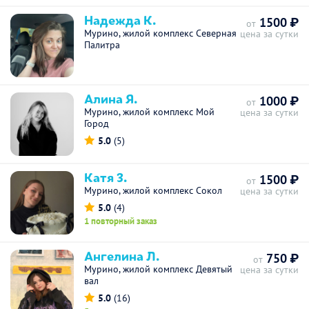
Надежда К.
1500 ₽
от
Мурино, жилой комплекс Северная
цена за сутки
Палитра
Алина Я.
1000 ₽
от
Мурино, жилой комплекс Мой
цена за сутки
Город
5.0
(5)
Катя З.
1500 ₽
от
Мурино, жилой комплекс Сокол
цена за сутки
5.0
(4)
1 повторный заказ
Ангелина Л.
750 ₽
от
Мурино, жилой комплекс Девятый
цена за сутки
вал
5.0
(16)