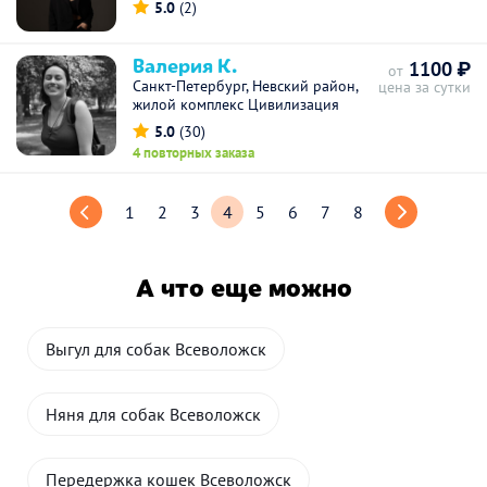
5.0
(2)
Валерия К.
1100 ₽
от
Санкт-Петербург, Невский район,
цена за сутки
жилой комплекс Цивилизация
5.0
(30)
4 повторных заказа
1
2
3
4
5
6
7
8
А что еще можно
Выгул для собак Всеволожск
Няня для собак Всеволожск
Передержка кошек Всеволожск