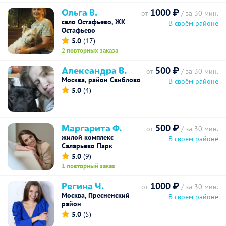
Ольга В.
1000 ₽
от
/ за 30 мин.
село Остафьево, ЖК
В своём районе
Остафьево
5.0
(17)
2 повторных заказа
Александра В.
500 ₽
от
/ за 30 мин.
Москва, район Свиблово
В своём районе
5.0
(4)
Маргарита Ф.
500 ₽
от
/ за 30 мин.
жилой комплекс
В своём районе
Саларьево Парк
5.0
(9)
1 повторный заказ
Регина Ч.
1000 ₽
от
/ за 30 мин.
Москва, Пресненский
В своём районе
район
5.0
(5)