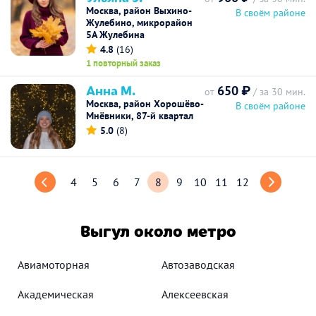
Москва, район Выхино-
В своём районе
Жулебино, микрорайон
5А Жулебина
4.8
(16)
1 повторный заказ
Анна М.
650 ₽
от
/ за 30 мин.
Москва, район Хорошёво-
В своём районе
Мнёвники, 87-й квартал
5.0
(8)
4
5
6
7
8
9
10
11
12
Выгул около метро
Авиамоторная
Автозаводская
Академическая
Алексеевская