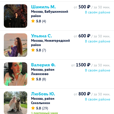
Шамиль М.
500 ₽
от
/ за 30 мин.
Москва, Бабушкинский
В своём районе
район
5.0
(4)
Ульяна С.
600 ₽
от
/ за 30 мин.
Москва, Нижегородский
В своём районе
район
5.0
(7)
Валерия Ф.
1500 ₽
от
/ за 30 мин.
Москва, район
В своём районе
Лианозово
5.0
(8)
Любовь Ю.
800 ₽
от
/ за 30 мин.
Москва, район
В своём районе
Сокольники
5.0
(29)
1 повторный заказ