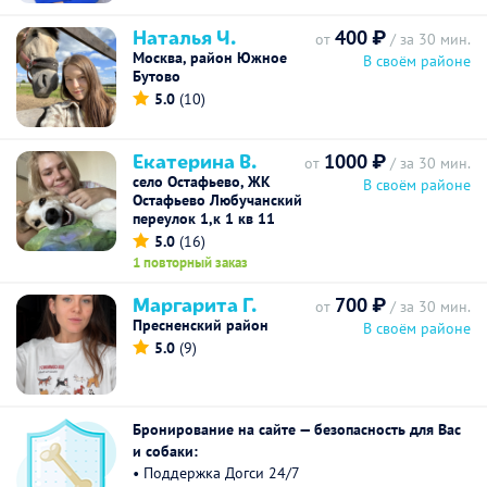
Наталья Ч.
400 ₽
от
/ за 30 мин.
Москва, район Южное
В своём районе
Бутово
5.0
(10)
Екатерина В.
1000 ₽
от
/ за 30 мин.
село Остафьево, ЖК
В своём районе
Остафьево Любучанский
переулок 1,к 1 кв 11
5.0
(16)
1 повторный заказ
Маргарита Г.
700 ₽
от
/ за 30 мин.
Пресненский район
В своём районе
5.0
(9)
Бронирование на сайте — безопасность для Вас
и собаки:
• Поддержка Догси 24/7