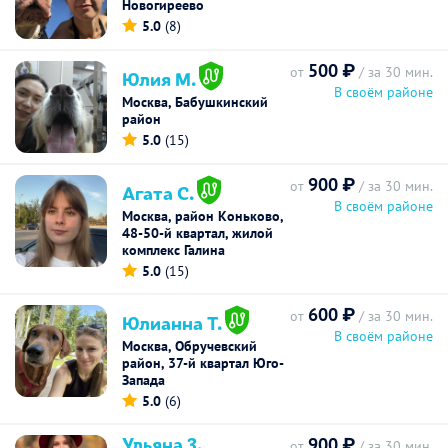
Новогиреево
5.0
(8)
500 ₽
от
/ за 30 мин.
Юлия М.
В своём районе
Москва, Бабушкинский
район
5.0
(15)
900 ₽
от
/ за 30 мин.
Агата С.
В своём районе
Москва, район Коньково,
48-50-й квартал, жилой
комплекс Галина
5.0
(15)
600 ₽
от
/ за 30 мин.
Юлианна Т.
В своём районе
Москва, Обручевский
район, 37-й квартал Юго-
Запада
5.0
(6)
Ульяна З.
900 ₽
от
/ за 30 мин.