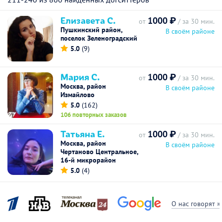
Елизавета С.
1000 ₽
от
/ за 30 мин.
Пушкинский район,
В своём районе
поселок Зеленоградский
5.0
(9)
Мария С.
1000 ₽
от
/ за 30 мин.
Москва, район
В своём районе
Измайлово
5.0
(162)
106 повторных заказов
Татьяна Е.
1000 ₽
от
/ за 30 мин.
Москва, район
В своём районе
Чертаново Центральное,
16-й микрорайон
5.0
(4)
О нас говорят »