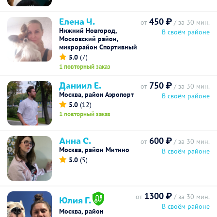
Елена Ч.
450 ₽
от
/ за 30 мин.
Нижний Новгород,
В своём районе
Московский район,
микрорайон Спортивный
5.0
(7)
1 повторный заказ
Даниил Е.
750 ₽
от
/ за 30 мин.
Москва, район Аэропорт
В своём районе
5.0
(12)
1 повторный заказ
Анна С.
600 ₽
от
/ за 30 мин.
Москва, район Митино
В своём районе
5.0
(5)
1300 ₽
от
/ за 30 мин.
Юлия Г.
В своём районе
Москва, район