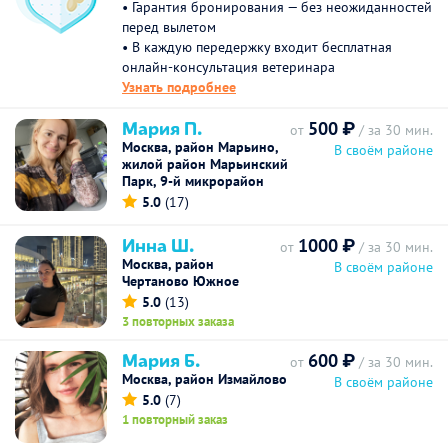
• Гарантия бронирования — без неожиданностей
перед вылетом
• В каждую передержку входит бесплатная
онлайн-консультация ветеринара
Узнать подробнее
Мария П.
500 ₽
от
/ за 30 мин.
Москва, район Марьино,
В своём районе
жилой район Марьинский
Парк, 9-й микрорайон
5.0
(17)
Инна Ш.
1000 ₽
от
/ за 30 мин.
Москва, район
В своём районе
Чертаново Южное
5.0
(13)
3 повторных заказа
Мария Б.
600 ₽
от
/ за 30 мин.
Москва, район Измайлово
В своём районе
5.0
(7)
1 повторный заказ