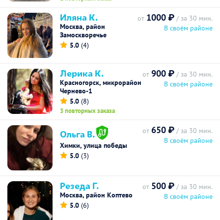
Иляна К.
1000 ₽
от
/ за 30 мин.
Москва, район
В своём районе
Замоскворечье
5.0
(4)
Лерика К.
900 ₽
от
/ за 30 мин.
Красногорск, микрорайон
В своём районе
Чернево-1
5.0
(8)
3 повторных заказа
650 ₽
от
/ за 30 мин.
Ольга В.
В своём районе
Химки, улица победы
5.0
(3)
Резеда Г.
500 ₽
от
/ за 30 мин.
Москва, район Коптево
В своём районе
5.0
(6)